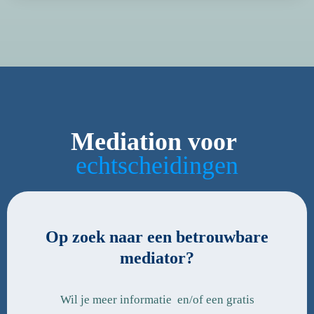
Mediation
voor
e
c
h
t
s
c
h
e
i
d
i
n
g
e
n
Op zoek naar een betrouwbare
mediator?
Wil je meer informatie en/of een gratis